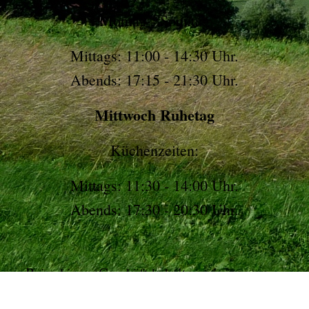
Montag - Sonntag
Mittags: 11:00 - 14:30 Uhr.
Abends: 17:15 - 21:30 Uhr.
Mittwoch Ruhetag
Küchenzeiten:
Mittags: 11:30 - 14:00 Uhr.
Abends: 17:30 - 20:30 Uhr.
Bei ruhigem Geschäft behalten wir es uns vor,
etwas früher zu schließen.