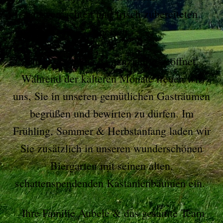
hausgemachten und frisch zubereiteten
Speisen.
Unser Gasthaus ist ganzjährig geöffnet.
Während der kälteren Monate freuen wir
uns, Sie in unseren gemütlichen Gasträumen
begrüßen und bewirten zu dürfen. Im
Frühling, Sommer & Herbstanfang laden wir
Sie zusätzlich in unseren wunderschönen
Biergarten mit seinen alten,
schattenspendenden Kastanienbäumen ein.
Ihre Familie Aubele & das gesamte Team